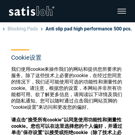
显示页
Blocking Pads
Anti slip pad high performance 500 pcs.
隐藏页面导航
汉语
English
Cookie设置
眼镜光学耗材商店
Deutsch
我们使用cookie来操作我们的网站和提供您所要求的
眼镜光学
服务。除了这些技术上必要的cookie，在经过您同意
的情况下，我们还可能使用可选的功能性和测量性的
Español
cookie。请注意，根据您的设置，本网站并非所有功
精密光学
注册或登录以访问您的帐户，并了解我们的各
能都可用。欲了解更多信息，请阅读以下详情及我们
Français
的隐私通知。您可以随时通过点击我们网站页脚的
种眼镜光学耗材
“cookie设置”来访问和更改您的偏好。
我们是谁
请点击“接受所有cookie”以同意使用功能性和测量性
注册
登录
cookie。您也可以在这里选择您的个人偏好，并通过
加入我们
单击”保存设置”以接受或拒绝cookie（除了技术上必