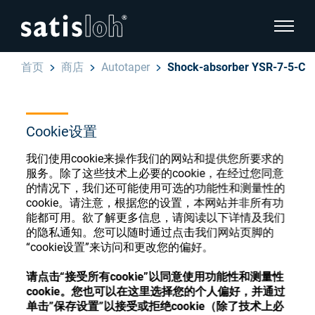
显示页
首页
商店
Autotaper
Shock-absorber YSR-7-5-C
隐藏页面导航
汉语
English
Cookie设置
眼镜光学耗材商店
我们使用cookie来操作我们的网站和提供您所要求的
Deutsch
眼镜光学
服务。除了这些技术上必要的cookie，在经过您同意
的情况下，我们还可能使用可选的功能性和测量性的
Español
cookie。请注意，根据您的设置，本网站并非所有功
精密光学
能都可用。欲了解更多信息，请阅读以下详情及我们
注册或登录以访问您的帐户，并了解我们的各
的隐私通知。您可以随时通过点击我们网站页脚的
Français
种眼镜光学耗材
“cookie设置”来访问和更改您的偏好。
我们是谁
请点击“接受所有cookie”以同意使用功能性和测量性
注册
登录
cookie。您也可以在这里选择您的个人偏好，并通过
加入我们
单击”保存设置”以接受或拒绝cookie（除了技术上必