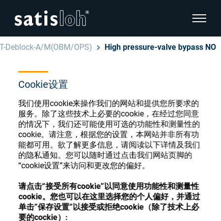
显示页
T-Deblock-A/M(OBM/OPS)
High pressure-valve bypass NO
隐藏页面导航
Cookie设置
汉语
English
眼镜光学耗材商店
我们使用cookie来操作我们的网站和提供您所要求的
Deutsch
服务。除了这些技术上必要的cookie，在经过您同意
眼镜光学
的情况下，我们还可能使用可选的功能性和测量性的
cookie。请注意，根据您的设置，本网站并非所有功
Español
能都可用。欲了解更多信息，请阅读以下详情及我们
精密光学
注册或登录以访问您的帐户，并了解我们的各
的隐私通知。您可以随时通过点击我们网站页脚的
Français
种眼镜光学耗材
“cookie设置”来访问和更改您的偏好。
我们是谁
请点击“接受所有cookie”以同意使用功能性和测量性
cookie。您也可以在这里选择您的个人偏好，并通过
注册
登录
单击”保存设置”以接受或拒绝cookie（除了技术上必
加入我们
要的cockie）: