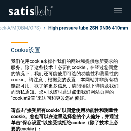
显示页
lock-A/M(OBM/OPS)
High pressure tube 2SN DN06 410mm
隐藏页面导航
Cookie设置
汉语
English
眼镜光学耗材商店
我们使用cookie来操作我们的网站和提供您所要求的
Deutsch
服务。除了这些技术上必要的cookie，在经过您同意
眼镜光学
的情况下，我们还可能使用可选的功能性和测量性的
cookie。请注意，根据您的设置，本网站并非所有功
Español
能都可用。欲了解更多信息，请阅读以下详情及我们
精密光学
注册或登录以访问您的帐户，并了解我们的各
的隐私通知。您可以随时通过点击我们网站页脚的
Français
种眼镜光学耗材
“cookie设置”来访问和更改您的偏好。
我们是谁
请点击“接受所有cookie”以同意使用功能性和测量性
cookie。您也可以在这里选择您的个人偏好，并通过
注册
登录
单击”保存设置”以接受或拒绝cookie（除了技术上必
加入我们
要的cockie）: