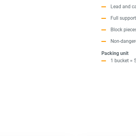
Lead and c
Full support
Block pieces
Non-danger
Packing unit
1 bucket = 