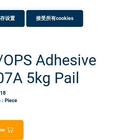
存设置
接受所有cookies
OPS Adhesive
07A 5kg Pail
018
 : Piece
ow