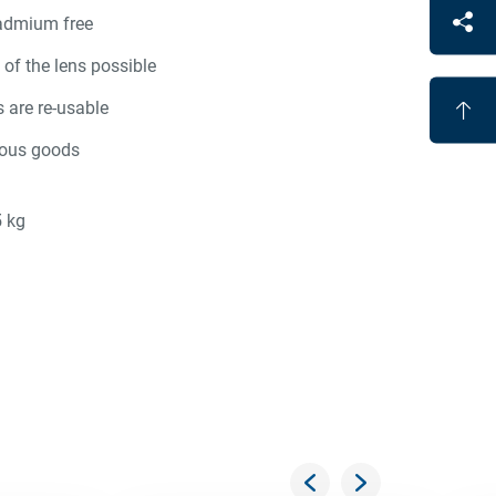
admium free
 of the lens possible
 are re-usable
ous goods
5 kg