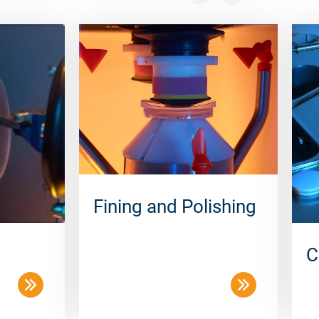
Fining and Polishing
C