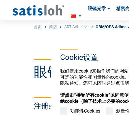
眼镜光学
精密
产品
产品
耗材与工具
耗材与工具
首页
商店
ART Adhesive
OBM/OPS Adhesive
汉语
Cookie设置
眼镜光学耗材
眼镜光学
我们使用cookie来操作我们的
可选的功能性和测量性的cook
隐私通知。您可以随时通过点击我们
精密光学
请点击“接受所有cookie”以同
绝cookie（除了技术上必要的cock
注册或登录以访问您的帐户
我们是谁
功能性Cookies
测量性C
加入我们