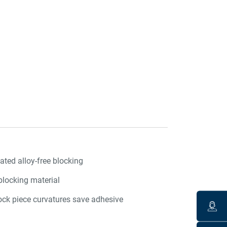
ated alloy-free blocking
blocking material
lock piece curvatures save adhesive
l