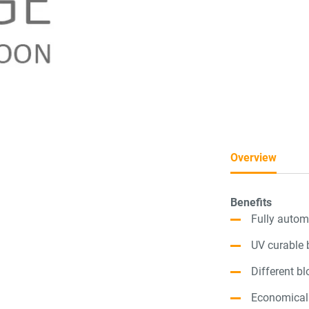
Overview
Benefits
Fully autom
UV curable 
Different b
Economica