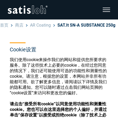
显示页
首页
商店
AR Coating
SAT.It SN-A SUBSTANCE 250g
隐藏页面导航
汉语
English
Cookie设置
眼镜光学耗材商店
我们使用cookie来操作我们的网站和提供您所要求的
Deutsch
眼镜光学
服务。除了这些技术上必要的cookie，在经过您同意
的情况下，我们还可能使用可选的功能性和测量性的
Español
cookie。请注意，根据您的设置，本网站并非所有功
精密光学
注册或登录以访问您的帐户，并了解我们的各
能都可用。欲了解更多信息，请阅读以下详情及我们
Français
的隐私通知。您可以随时通过点击我们网站页脚的
种眼镜光学耗材
“cookie设置”来访问和更改您的偏好。
我们是谁
请点击“接受所有cookie”以同意使用功能性和测量性
注册
登录
cookie。您也可以在这里选择您的个人偏好，并通过
加入我们
单击”保存设置”以接受或拒绝cookie（除了技术上必