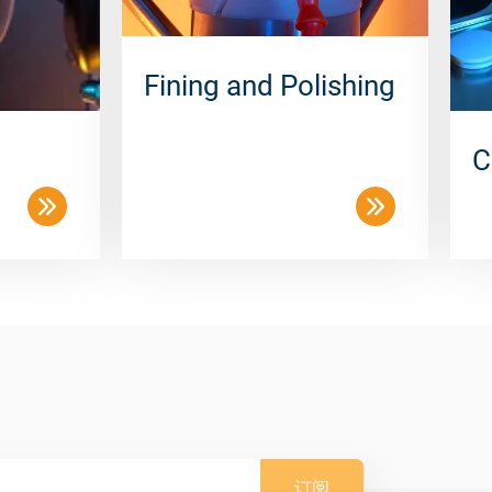
Fining and Polishing
C
订阅