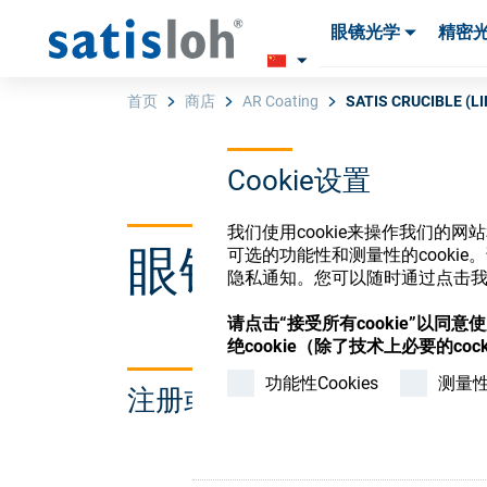
眼镜光学
精密
产品
产品
耗材与工具
耗材与工具
首页
商店
AR Coating
SATIS CRUCIBLE (L
Cookie设置
汉语
我们使用cookie来操作我们的
眼镜光学耗材
可选的功能性和测量性的cook
眼镜光学
隐私通知。您可以随时通过点击我们
请点击“接受所有cookie”以同
精密光学
绝cookie（除了技术上必要的cock
功能性Cookies
测量性C
注册或登录以访问您的帐户
我们是谁
加入我们