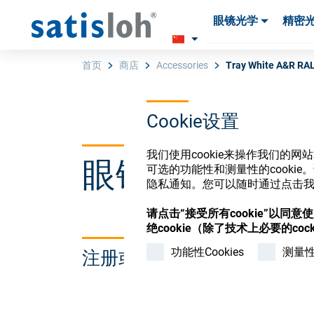
眼镜光学
精密
产品
产品
耗材与工具
耗材与工具
首页
商店
Accessories
Tray White A&R RA
Cookie设置
汉语
我们使用cookie来操作我们的
眼镜光学耗材
眼镜光学
可选的功能性和测量性的cook
隐私通知。您可以随时通过点击我们
精密光学
请点击“接受所有cookie”以同
绝cookie（除了技术上必要的cock
功能性Cookies
测量性C
注册或登录以访问您的帐户
我们是谁
加入我们