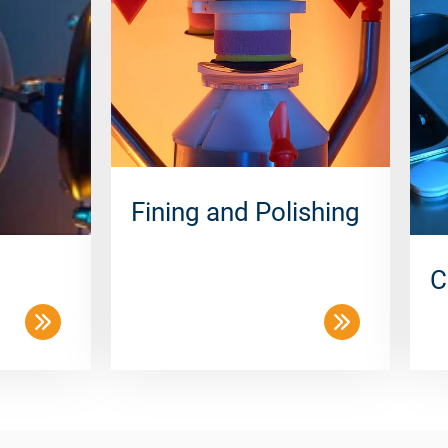
Fining and Polishing
C