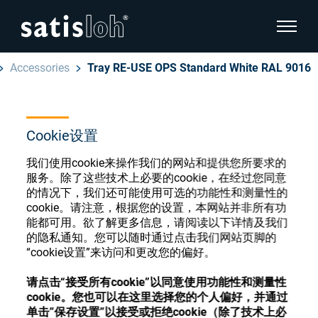
显示页
Accessories
Tray RE-USE OPS Standard White RAL 9016
隐藏页面导航
汉语
English
Cookie设置
眼镜光学耗材商店
Deutsch
我们使用cookie来操作我们的网站和提供您所要求的
眼镜光学
服务。除了这些技术上必要的cookie，在经过您同意
的情况下，我们还可能使用可选的功能性和测量性的
Español
cookie。请注意，根据您的设置，本网站并非所有功
精密光学
注册或登录以访问您的帐户，并了解我们的各
能都可用。欲了解更多信息，请阅读以下详情及我们
Français
的隐私通知。您可以随时通过点击我们网站页脚的
种眼镜光学耗材
“cookie设置”来访问和更改您的偏好。
我们是谁
请点击“接受所有cookie”以同意使用功能性和测量性
注册
登录
cookie。您也可以在这里选择您的个人偏好，并通过
加入我们
单击”保存设置”以接受或拒绝cookie（除了技术上必