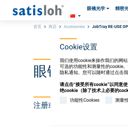
眼镜光学
精密
产品
产品
耗材与工具
耗材与工具
首页
商店
Accessories
JobTray RE-USE OPS
Cookie设置
汉语
我们使用cookie来操作我们的
眼镜光学耗材
可选的功能性和测量性的cook
眼镜光学
隐私通知。您可以随时通过点击我们
请点击“接受所有cookie”以同
精密光学
绝cookie（除了技术上必要的cock
功能性Cookies
测量性C
注册或登录以访问您的帐户
我们是谁
加入我们