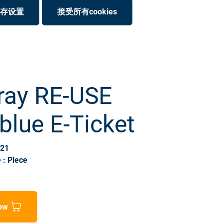
存设置
接受所有cookies
ray RE-USE
blue E-Ticket
121
 : Piece
ow