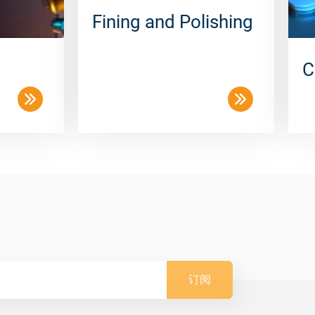
Fining and Polishing
C
订阅