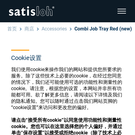
显示页
首页
商店
Accessories
Combi Job Tray Red (new)
隐藏页面导航
汉语
English
Cookie设置
眼镜光学耗材商店
Deutsch
我们使用cookie来操作我们的网站和提供您所要求的
眼镜光学
服务。除了这些技术上必要的cookie，在经过您同意
的情况下，我们还可能使用可选的功能性和测量性的
Español
cookie。请注意，根据您的设置，本网站并非所有功
精密光学
注册或登录以访问您的帐户，并了解我们的各
能都可用。欲了解更多信息，请阅读以下详情及我们
Français
种眼镜光学耗材
的隐私通知。您可以随时通过点击我们网站页脚的
“cookie设置”来访问和更改您的偏好。
我们是谁
请点击“接受所有cookie”以同意使用功能性和测量性
注册
登录
cookie。您也可以在这里选择您的个人偏好，并通过
加入我们
单击”保存设置”以接受或拒绝cookie（除了技术上必