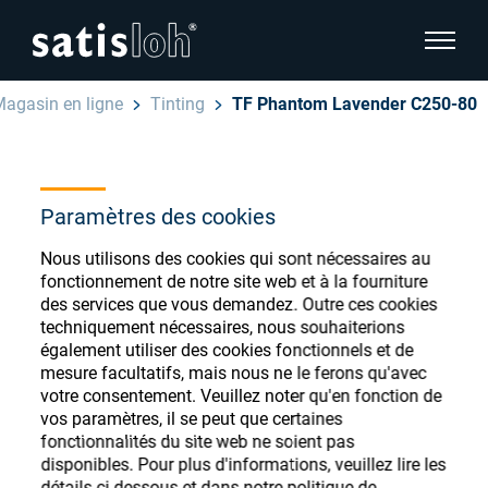
afficher
agasin en ligne
Tinting
TF Phantom Lavender C250-80
cacher la navigation de la page
Français
English
Magasin de
Paramètres des cookies
Deutsch
consommables
Nous utilisons des cookies qui sont nécessaires au
Ophtalmique
fonctionnement de notre site web et à la fourniture
ophtalmiques
Español
des services que vous demandez. Outre ces cookies
techniquement nécessaires, nous souhaiterions
Optique de précision
également utiliser des cookies fonctionnels et de
汉语
mesure facultatifs, mais nous ne le ferons qu'avec
votre consentement. Veuillez noter qu'en fonction de
Qui sommes-nous ?
Enregistrez-vous ou connectez-vous pour
vos paramètres, il se peut que certaines
accéder à vos comptes et découvrir notre
fonctionnalités du site web ne soient pas
disponibles. Pour plus d'informations, veuillez lire les
large gamme de consommables ophtalmiques
Carrière
détails ci-dessous et dans notre politique de