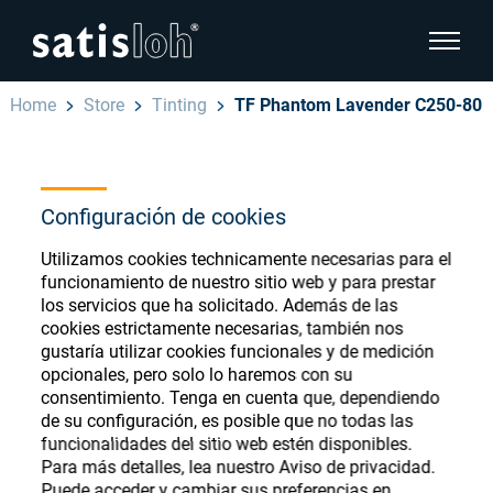
show pa
Home
Store
Tinting
TF Phantom Lavender C250-80
hide page navigation
Español
English
Ophthalmic Consumables
Configuración de cookies
Deutsch
Store
Utilizamos cookies technicamente necesarias para el
Oftálmica
funcionamiento de nuestro sitio web y para prestar
los servicios que ha solicitado. Además de las
汉语
cookies estrictamente necesarias, también nos
Óptica de Precisión
gustaría utilizar cookies funcionales y de medición
Français
Register or Sign-in to access your accounts
opcionales, pero solo lo haremos con su
consentimiento. Tenga en cuenta que, dependiendo
and explore our wide range of ophthalmic
Quiénes Somos
de su configuración, es posible que no todas las
consumables
funcionalidades del sitio web estén disponibles.
Para más detalles, lea nuestro Aviso de privacidad.
Carrera
Puede acceder y cambiar sus preferencias en