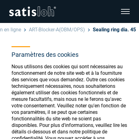
afficher
 en ligne
ART-Blocker-A(OBM/OPS)
Sealing ring dia. 45
cacher la navigation de la page
Français
Paramètres des cookies
English
Magasin de
Nous utilisons des cookies qui sont nécessaires au
Deutsch
consommables
fonctionnement de notre site web et à la fourniture
Ophtalmique
des services que vous demandez. Outre ces cookies
techniquement nécessaires, nous souhaiterions
ophtalmiques
Español
également utiliser des cookies fonctionnels et de
Optique de précision
mesure facultatifs, mais nous ne le ferons qu'avec
汉语
votre consentement. Veuillez noter qu'en fonction de
vos paramètres, il se peut que certaines
Qui sommes-nous ?
Enregistrez-vous ou connectez-vous pour
fonctionnalités du site web ne soient pas
disponibles. Pour plus d'informations, veuillez lire les
accéder à vos comptes et découvrir notre
détails ci-dessous et dans notre politique de
large gamme de consommables ophtalmiques
Carrière
confidentialité. Vous pouvez accéder à vos