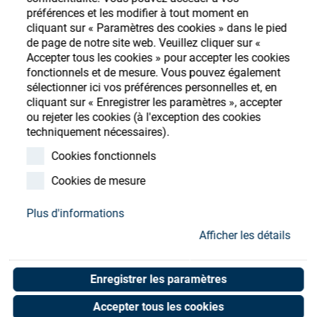
Store
préférences et les modifier à tout moment en
cliquant sur « Paramètres des cookies » dans le pied
Ressources
S'enregistrer
Login
de page de notre site web. Veuillez cliquer sur «
Accepter tous les cookies » pour accepter les cookies
fonctionnels et de mesure. Vous pouvez également
Contact
sélectionner ici vos préférences personnelles et, en
cliquant sur « Enregistrer les paramètres », accepter
ou rejeter les cookies (à l'exception des cookies
techniquement nécessaires).
Sealing ring dia. 45
Cookies fonctionnels
Art. No. 05054152
Cookies de mesure
Unit of measure : Piece
Plus d'informations
Afficher les détails
Shop now
Enregistrer les paramètres
Accepter tous les cookies