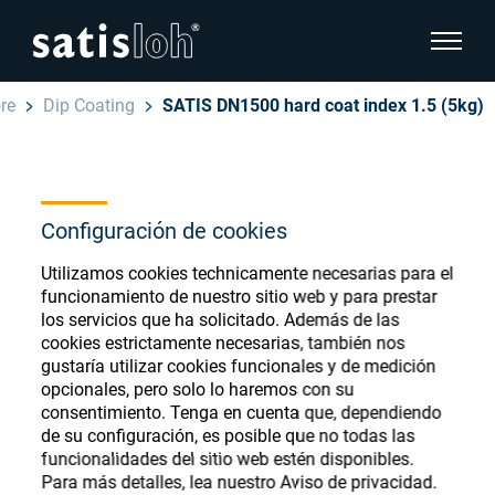
show pa
re
Dip Coating
SATIS DN1500 hard coat index 1.5 (5kg)
hide page navigation
Español
English
Ophthalmic Consumables
Configuración de cookies
Deutsch
Store
Oftálmica
Utilizamos cookies technicamente necesarias para el
funcionamiento de nuestro sitio web y para prestar
汉语
los servicios que ha solicitado. Además de las
Óptica de Precisión
cookies estrictamente necesarias, también nos
Français
gustaría utilizar cookies funcionales y de medición
Register or Sign-in to access your accounts
opcionales, pero solo lo haremos con su
and explore our wide range of ophthalmic
Quiénes Somos
consentimiento. Tenga en cuenta que, dependiendo
consumables
de su configuración, es posible que no todas las
funcionalidades del sitio web estén disponibles.
Carrera
Para más detalles, lea nuestro Aviso de privacidad.