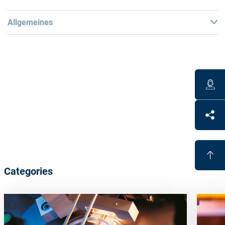
Allgemeines
Warning
:
Dangerous goods! A separate special shipment is
required from the plant.
Remarks
:
This material is
not directly sellable in the store
. Please
contact our customer team for more details.
Categories