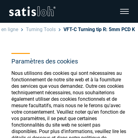
afficher
en ligne
Turning Tools
VFT-C Turning tip R: 5mm PCD K
cacher la navigation de la page
Français
English
Magasin de
Paramètres des cookies
Deutsch
consommables
Nous utilisons des cookies qui sont nécessaires au
Ophtalmique
fonctionnement de notre site web et à la fourniture
ophtalmiques
Español
des services que vous demandez. Outre ces cookies
techniquement nécessaires, nous souhaiterions
Optique de précision
également utiliser des cookies fonctionnels et de
汉语
mesure facultatifs, mais nous ne le ferons qu'avec
votre consentement. Veuillez noter qu'en fonction de
Qui sommes-nous ?
Enregistrez-vous ou connectez-vous pour
vos paramètres, il se peut que certaines
accéder à vos comptes et découvrir notre
fonctionnalités du site web ne soient pas
disponibles. Pour plus d'informations, veuillez lire les
large gamme de consommables ophtalmiques
Carrière
détails ci-dessous et dans notre politique de