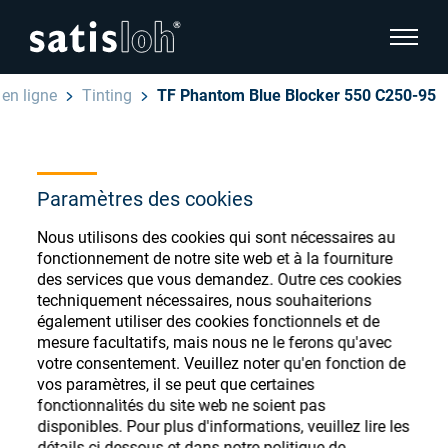
afficher
en ligne
Tinting
TF Phantom Blue Blocker 550 C250-95
cacher la navigation de la page
Français
English
Magasin de
Paramètres des cookies
Deutsch
consommables
Nous utilisons des cookies qui sont nécessaires au
Ophtalmique
fonctionnement de notre site web et à la fourniture
ophtalmiques
Español
des services que vous demandez. Outre ces cookies
techniquement nécessaires, nous souhaiterions
Optique de précision
également utiliser des cookies fonctionnels et de
汉语
mesure facultatifs, mais nous ne le ferons qu'avec
votre consentement. Veuillez noter qu'en fonction de
Qui sommes-nous ?
Enregistrez-vous ou connectez-vous pour
vos paramètres, il se peut que certaines
accéder à vos comptes et découvrir notre
fonctionnalités du site web ne soient pas
disponibles. Pour plus d'informations, veuillez lire les
large gamme de consommables ophtalmiques
Carrière
détails ci-dessous et dans notre politique de