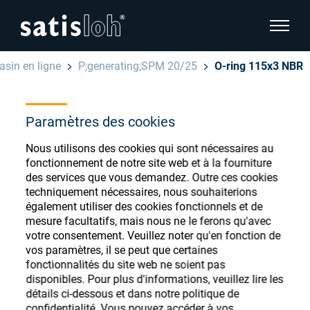
afficher
sin en ligne
P;generating;SPM 20/25
O-ring 115x3 NBR
cacher la navigation de la page
Français
Paramètres des cookies
English
Magasin de
Nous utilisons des cookies qui sont nécessaires au
Deutsch
consommables
fonctionnement de notre site web et à la fourniture
Ophtalmique
des services que vous demandez. Outre ces cookies
techniquement nécessaires, nous souhaiterions
ophtalmiques
Español
également utiliser des cookies fonctionnels et de
Optique de précision
mesure facultatifs, mais nous ne le ferons qu'avec
汉语
votre consentement. Veuillez noter qu'en fonction de
vos paramètres, il se peut que certaines
Qui sommes-nous ?
Enregistrez-vous ou connectez-vous pour
fonctionnalités du site web ne soient pas
disponibles. Pour plus d'informations, veuillez lire les
accéder à vos comptes et découvrir notre
détails ci-dessous et dans notre politique de
large gamme de consommables ophtalmiques
Carrière
confidentialité. Vous pouvez accéder à vos