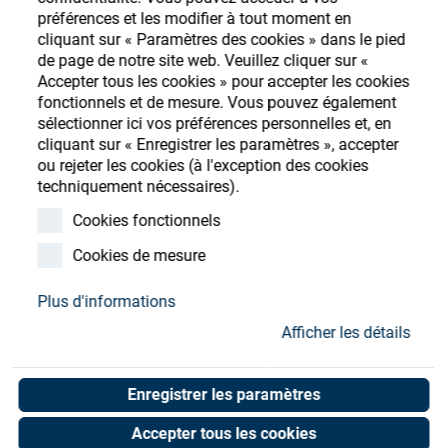
Store
préférences et les modifier à tout moment en
cliquant sur « Paramètres des cookies » dans le pied
Ressources
S'enregistrer
Login
de page de notre site web. Veuillez cliquer sur «
Accepter tous les cookies » pour accepter les cookies
fonctionnels et de mesure. Vous pouvez également
Contact
sélectionner ici vos préférences personnelles et, en
cliquant sur « Enregistrer les paramètres », accepter
ou rejeter les cookies (à l'exception des cookies
techniquement nécessaires).
O-ring 115x3 NBR
Cookies fonctionnels
Art. No. 50000480
Cookies de mesure
Unit of measure : Piece
Plus d'informations
Afficher les détails
Shop now
Enregistrer les paramètres
Accepter tous les cookies