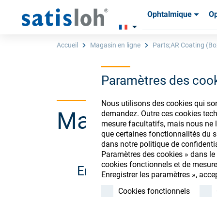
Ophtalmique
Op
Produits
Produits
Consom
Consom
Accueil
Magasin en ligne
Parts;AR Coating (Bo
Paramètres des coo
Français
Nous utilisons des cookies qui so
Magasin de co
demandez. Outre ces cookies techn
Ophtalmique
mesure facultatifs, mais nous ne l
que certaines fonctionnalités du si
dans notre politique de confidenti
Optique de précision
Paramètres des cookies » dans le p
cookies fonctionnels et de mesure
Enregistrez-vous ou conn
Enregistrer les paramètres », acce
Qui sommes-nous ?
Cookies fonctionnels
Carrière