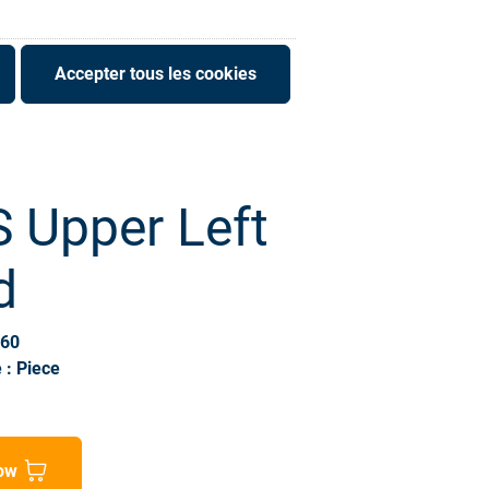
Accepter tous les cookies
 Upper Left
d
860
 : Piece
ow