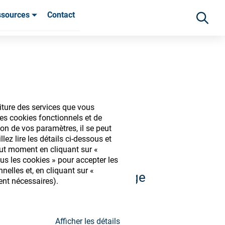
ssources
Contact
ients
iture des services que vous
iques
es cookies fonctionnels et de
on de vos paramètres, il se peut
ez lire les détails ci-dessous et
out moment en cliquant sur «
us les cookies » pour accepter les
elles et, en cliquant sur «
 et découvrir notre large
ent nécessaires).
s
Afficher les détails