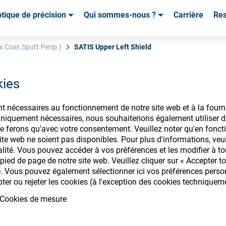
tique de précision
Qui sommes-nous ?
Carrière
Re
mables & Outils
mables & Outils
Service & Assistance
Service & Assistance
Témoignages de cl
x Coat.Sputt.Perip.)
SATIS Upper Left Shield
kies
nt nécessaires au fonctionnement de notre site web et à la fourn
nsommables ophtalm
iquement nécessaires, nous souhaiterions également utiliser d
e ferons qu'avec votre consentement. Veuillez noter qu'en foncti
te web ne soient pas disponibles. Pour plus d'informations, veuill
alité. Vous pouvez accéder à vos préférences et les modifier à t
ied de page de notre site web. Veuillez cliquer sur « Accepter to
. Vous pouvez également sélectionner ici vos préférences personn
ectez-vous pour accéder à vos comptes
pter ou rejeter les cookies (à l'exception des cookies techniquem
gamme de consommables ophtalmique
Cookies de mesure