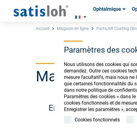
Ophtalmique
Op
Produits
Produits
Consom
Consom
Accueil
Magasin en ligne
Parts;AR Coating (Bo
Paramètres des coo
Français
Nous utilisons des cookies qui so
Magasin de co
demandez. Outre ces cookies techn
Ophtalmique
mesure facultatifs, mais nous ne l
que certaines fonctionnalités du si
dans notre politique de confidenti
Optique de précision
Paramètres des cookies » dans le p
cookies fonctionnels et de mesure
Enregistrez-vous ou conn
Enregistrer les paramètres », acce
Qui sommes-nous ?
Cookies fonctionnels
Carrière