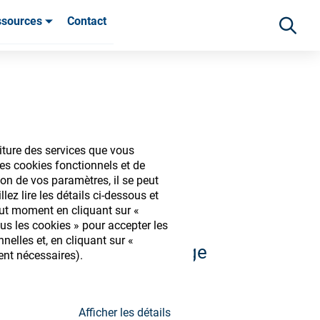
ssources
Contact
ients
iture des services que vous
iques
es cookies fonctionnels et de
on de vos paramètres, il se peut
ez lire les détails ci-dessous et
out moment en cliquant sur «
us les cookies » pour accepter les
elles et, en cliquant sur «
 et découvrir notre large
ent nécessaires).
s
Afficher les détails