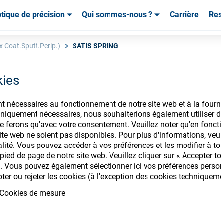
tique de précision
Qui sommes-nous ?
Carrière
Re
mables & Outils
mables & Outils
Service & Assistance
Service & Assistance
Témoignages de cl
x Coat.Sputt.Perip.)
SATIS SPRING
kies
nt nécessaires au fonctionnement de notre site web et à la fourn
nsommables ophtalm
iquement nécessaires, nous souhaiterions également utiliser d
e ferons qu'avec votre consentement. Veuillez noter qu'en foncti
te web ne soient pas disponibles. Pour plus d'informations, veuill
alité. Vous pouvez accéder à vos préférences et les modifier à t
ied de page de notre site web. Veuillez cliquer sur « Accepter to
. Vous pouvez également sélectionner ici vos préférences personn
ectez-vous pour accéder à vos comptes
pter ou rejeter les cookies (à l'exception des cookies techniquem
gamme de consommables ophtalmique
Cookies de mesure