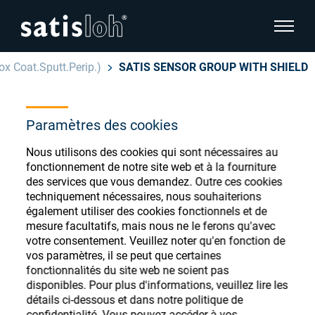
afficher
ox Coat.Sputt.Perip.)
SATIS SENSOR GROUP WITH SHIELD
cacher la navigation de la page
Français
Paramètres des cookies
English
Magasin de
Nous utilisons des cookies qui sont nécessaires au
Deutsch
consommables
fonctionnement de notre site web et à la fourniture
Ophtalmique
des services que vous demandez. Outre ces cookies
ophtalmiques
Español
techniquement nécessaires, nous souhaiterions
également utiliser des cookies fonctionnels et de
Optique de précision
mesure facultatifs, mais nous ne le ferons qu'avec
汉语
votre consentement. Veuillez noter qu'en fonction de
vos paramètres, il se peut que certaines
Qui sommes-nous ?
Enregistrez-vous ou connectez-vous pour
fonctionnalités du site web ne soient pas
accéder à vos comptes et découvrir notre
disponibles. Pour plus d'informations, veuillez lire les
détails ci-dessous et dans notre politique de
large gamme de consommables ophtalmiques
Carrière
confidentialité. Vous pouvez accéder à vos