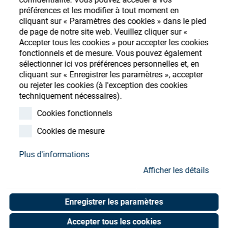
Store
préférences et les modifier à tout moment en
cliquant sur « Paramètres des cookies » dans le pied
Ressources
S'enregistrer
Login
de page de notre site web. Veuillez cliquer sur «
Accepter tous les cookies » pour accepter les cookies
fonctionnels et de mesure. Vous pouvez également
Contact
sélectionner ici vos préférences personnelles et, en
cliquant sur « Enregistrer les paramètres », accepter
ou rejeter les cookies (à l'exception des cookies
techniquement nécessaires).
SATIS SENSOR GROUP
Cookies fonctionnels
WITH SHIELD
Cookies de mesure
Art. No. 02050082
Plus d'informations
Unit of measure : Piece
Afficher les détails
Enregistrer les paramètres
Shop now
Accepter tous les cookies