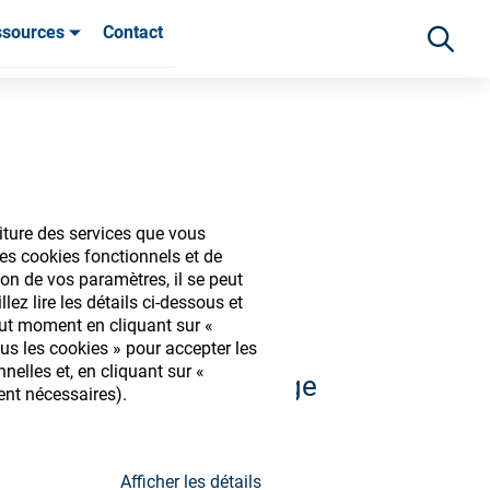
ssources
Contact
ients
iture des services que vous
iques
es cookies fonctionnels et de
on de vos paramètres, il se peut
ez lire les détails ci-dessous et
out moment en cliquant sur «
us les cookies » pour accepter les
elles et, en cliquant sur «
 et découvrir notre large
ent nécessaires).
s
Afficher les détails