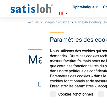
Ophtalmique
Op
Produits
Produits
Consom
Consom
Accueil
Magasin en ligne
Parts;AR Coating (Bo
Paramètres des coo
Français
Nous utilisons des cookies qui so
Magasin de co
demandez. Outre ces cookies techn
Ophtalmique
mesure facultatifs, mais nous ne l
que certaines fonctionnalités du si
dans notre politique de confidenti
Optique de précision
Paramètres des cookies » dans le p
cookies fonctionnels et de mesure
Enregistrez-vous ou conn
Enregistrer les paramètres », acce
Qui sommes-nous ?
Cookies fonctionnels
Carrière