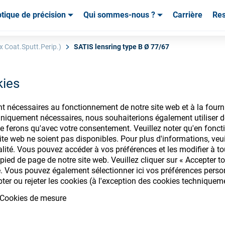
tique de précision
Qui sommes-nous ?
Carrière
Re
mables & Outils
mables & Outils
Service & Assistance
Service & Assistance
Témoignages de cl
x Coat.Sputt.Perip.)
SATIS lensring type B Ø 77/67
kies
nt nécessaires au fonctionnement de notre site web et à la fourn
nsommables ophtalm
iquement nécessaires, nous souhaiterions également utiliser d
e ferons qu'avec votre consentement. Veuillez noter qu'en foncti
te web ne soient pas disponibles. Pour plus d'informations, veuill
alité. Vous pouvez accéder à vos préférences et les modifier à t
ied de page de notre site web. Veuillez cliquer sur « Accepter to
. Vous pouvez également sélectionner ici vos préférences personn
ectez-vous pour accéder à vos comptes
pter ou rejeter les cookies (à l'exception des cookies techniquem
gamme de consommables ophtalmique
Cookies de mesure