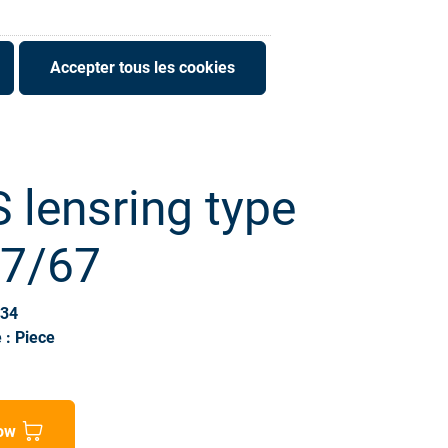
Accepter tous les cookies
 lensring type
77/67
334
 : Piece
ow