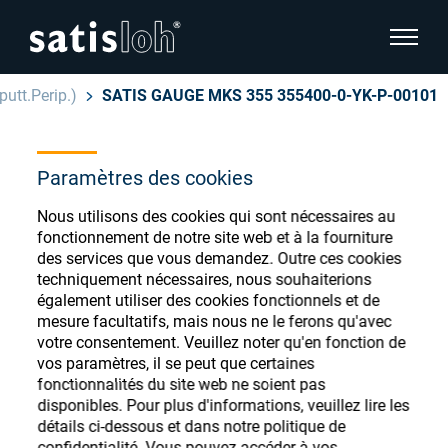
afficher
utt.Perip.)
SATIS GAUGE MKS 355 355400-0-YK-P-00101
cacher la navigation de la page
Français
Paramètres des cookies
English
Magasin de
Nous utilisons des cookies qui sont nécessaires au
Deutsch
consommables
fonctionnement de notre site web et à la fourniture
Ophtalmique
des services que vous demandez. Outre ces cookies
ophtalmiques
Español
techniquement nécessaires, nous souhaiterions
également utiliser des cookies fonctionnels et de
Optique de précision
mesure facultatifs, mais nous ne le ferons qu'avec
汉语
votre consentement. Veuillez noter qu'en fonction de
vos paramètres, il se peut que certaines
Qui sommes-nous ?
Enregistrez-vous ou connectez-vous pour
fonctionnalités du site web ne soient pas
accéder à vos comptes et découvrir notre
disponibles. Pour plus d'informations, veuillez lire les
détails ci-dessous et dans notre politique de
large gamme de consommables ophtalmiques
Carrière
confidentialité. Vous pouvez accéder à vos