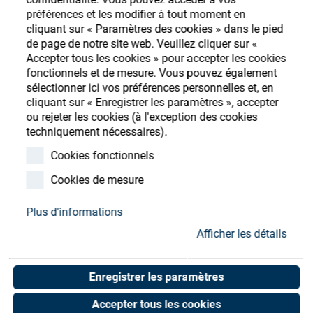
Store
préférences et les modifier à tout moment en
cliquant sur « Paramètres des cookies » dans le pied
Ressources
S'enregistrer
Login
de page de notre site web. Veuillez cliquer sur «
Accepter tous les cookies » pour accepter les cookies
fonctionnels et de mesure. Vous pouvez également
Contact
sélectionner ici vos préférences personnelles et, en
cliquant sur « Enregistrer les paramètres », accepter
ou rejeter les cookies (à l'exception des cookies
techniquement nécessaires).
SATIS GAUGE MKS 355
Cookies fonctionnels
355400-0-YK-P-00101
Cookies de mesure
Art. No. 65051103
Plus d'informations
Unit of measure : Piece
Afficher les détails
Enregistrer les paramètres
Shop now
Accepter tous les cookies