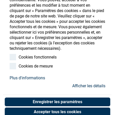
Store
préférences et les modifier à tout moment en
cliquant sur « Paramètres des cookies » dans le pied
Ressources
S'enregistrer
Login
de page de notre site web. Veuillez cliquer sur «
Accepter tous les cookies » pour accepter les cookies
fonctionnels et de mesure. Vous pouvez également
Contact
sélectionner ici vos préférences personnelles et, en
cliquant sur « Enregistrer les paramètres », accepter
ou rejeter les cookies (à l'exception des cookies
techniquement nécessaires).
SATIS Crucible rotary
Cookies fonctionnels
feedthrough
Cookies de mesure
Art. No. 20903619
Plus d'informations
Unit of measure : Piece
Afficher les détails
Enregistrer les paramètres
Shop now
Accepter tous les cookies