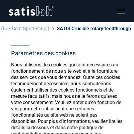
afficher
 (Box Coat.Sputt.Perip.)
SATIS Crucible rotary feedthrough
cacher la navigation de la page
Français
Paramètres des cookies
English
Magasin de
Nous utilisons des cookies qui sont nécessaires au
Deutsch
consommables
fonctionnement de notre site web et à la fourniture
Ophtalmique
des services que vous demandez. Outre ces cookies
ophtalmiques
Español
techniquement nécessaires, nous souhaiterions
également utiliser des cookies fonctionnels et de
Optique de précision
mesure facultatifs, mais nous ne le ferons qu'avec
汉语
votre consentement. Veuillez noter qu'en fonction de
vos paramètres, il se peut que certaines
Qui sommes-nous ?
Enregistrez-vous ou connectez-vous pour
fonctionnalités du site web ne soient pas
accéder à vos comptes et découvrir notre
disponibles. Pour plus d'informations, veuillez lire les
détails ci-dessous et dans notre politique de
large gamme de consommables ophtalmiques
Carrière
confidentialité. Vous pouvez accéder à vos