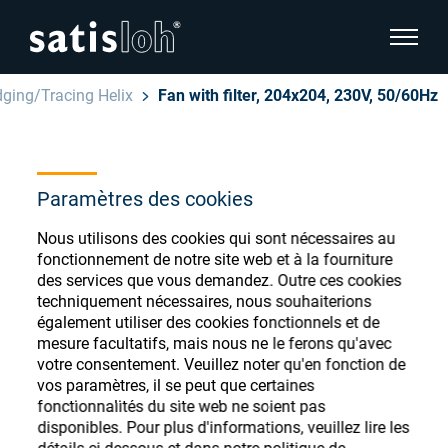
afficher
dging/Tracing Helix
Fan with filter, 204x204, 230V, 50/60Hz
cacher la navigation de la page
Français
English
Magasin de
Paramètres des cookies
Deutsch
consommables
Nous utilisons des cookies qui sont nécessaires au
Ophtalmique
fonctionnement de notre site web et à la fourniture
ophtalmiques
Español
des services que vous demandez. Outre ces cookies
techniquement nécessaires, nous souhaiterions
Optique de précision
également utiliser des cookies fonctionnels et de
汉语
mesure facultatifs, mais nous ne le ferons qu'avec
votre consentement. Veuillez noter qu'en fonction de
Qui sommes-nous ?
Enregistrez-vous ou connectez-vous pour
vos paramètres, il se peut que certaines
accéder à vos comptes et découvrir notre
fonctionnalités du site web ne soient pas
disponibles. Pour plus d'informations, veuillez lire les
large gamme de consommables ophtalmiques
Carrière