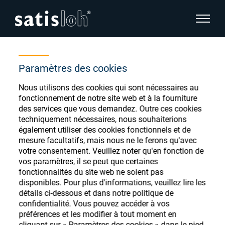
afficher
Accueil
Magasin en ligne
O;generating;V Pro
cacher la navigation de la page
Paramètres des cookies
Français
Nous utilisons des cookies qui sont nécessaires au
English
Magasin de
fonctionnement de notre site web et à la fourniture
des services que vous demandez. Outre ces cookies
Deutsch
consommables
techniquement nécessaires, nous souhaiterions
Ophtalmique
également utiliser des cookies fonctionnels et de
ophtalmiques
Español
mesure facultatifs, mais nous ne le ferons qu'avec
votre consentement. Veuillez noter qu'en fonction de
Optique de précision
vos paramètres, il se peut que certaines
汉语
fonctionnalités du site web ne soient pas
disponibles. Pour plus d'informations, veuillez lire les
Qui sommes-nous ?
Enregistrez-vous ou connectez-vous pour
détails ci-dessous et dans notre politique de
accéder à vos comptes et découvrir notre
confidentialité. Vous pouvez accéder à vos
préférences et les modifier à tout moment en
large gamme de consommables ophtalmiques
Carrière
cliquant sur « Paramètres des cookies » dans le pied