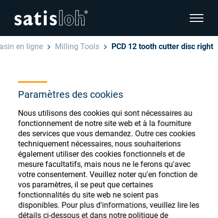
afficher
sin en ligne
Milling Tools
PCD 12 tooth cutter disc right
cacher la navigation de la page
Français
English
Paramètres des cookies
Magasin de
Deutsch
Nous utilisons des cookies qui sont nécessaires au
consommables
Ophtalmique
fonctionnement de notre site web et à la fourniture
des services que vous demandez. Outre ces cookies
ophtalmiques
Español
techniquement nécessaires, nous souhaiterions
Optique de précision
également utiliser des cookies fonctionnels et de
汉语
mesure facultatifs, mais nous ne le ferons qu'avec
votre consentement. Veuillez noter qu'en fonction de
Qui sommes-nous ?
vos paramètres, il se peut que certaines
Enregistrez-vous ou connectez-vous pour
fonctionnalités du site web ne soient pas
accéder à vos comptes et découvrir notre
disponibles. Pour plus d'informations, veuillez lire les
large gamme de consommables ophtalmiques
Carrière
détails ci-dessous et dans notre politique de