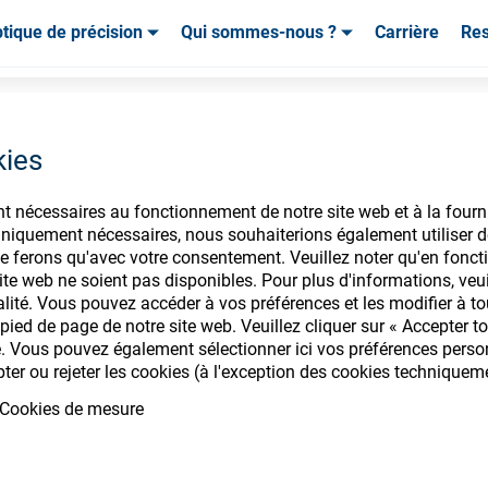
tique de précision
Qui sommes-nous ?
Carrière
Re
mables & Outils
mables & Outils
Service & Assistance
Service & Assistance
Témoignages de cl
quipment VFT Orbit
kies
nt nécessaires au fonctionnement de notre site web et à la fourn
iquement nécessaires, nous souhaiterions également utiliser d
nsommables ophtalm
e ferons qu'avec votre consentement. Veuillez noter qu'en foncti
te web ne soient pas disponibles. Pour plus d'informations, veuill
alité. Vous pouvez accéder à vos préférences et les modifier à t
ied de page de notre site web. Veuillez cliquer sur « Accepter to
. Vous pouvez également sélectionner ici vos préférences personn
pter ou rejeter les cookies (à l'exception des cookies techniquem
ectez-vous pour accéder à vos comptes
Cookies de mesure
gamme de consommables ophtalmique