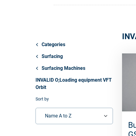
Store
Ressources
INV
Contact
Categories
Surfacing
Surfacing Machines
INVALID O;Loading equipment VFT
Orbit
Sort by
Name A to Z
Bu
G