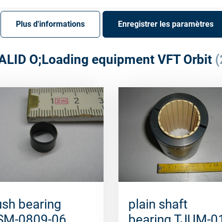
S'enregistrer
Login
Plus d'informations
Enregistrer les paramètres
ALID O;Loading equipment VFT Orbit
(
sh bearing
plain shaft
SM-0809-06
bearing TJUM-0