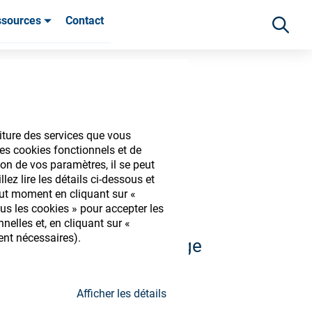
ssources
Contact
ients
iture des services que vous
es cookies fonctionnels et de
iques
on de vos paramètres, il se peut
ez lire les détails ci-dessous et
out moment en cliquant sur «
us les cookies » pour accepter les
elles et, en cliquant sur «
ent nécessaires).
 et découvrir notre large
s
Afficher les détails