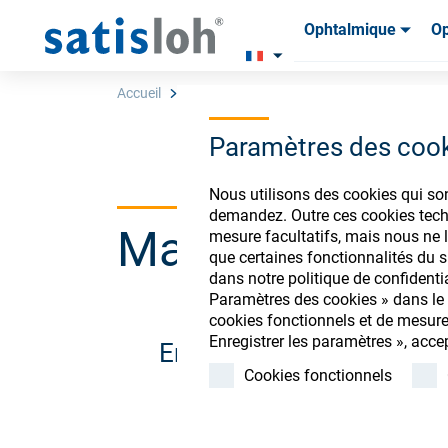
Ophtalmique
Op
Produits
Produits
Consom
Consom
Accueil
Magasin en ligne
INVALID O;Loading e
Paramètres des coo
Français
Nous utilisons des cookies qui so
demandez. Outre ces cookies techn
Magasin de co
mesure facultatifs, mais nous ne l
Ophtalmique
que certaines fonctionnalités du si
dans notre politique de confidenti
Paramètres des cookies » dans le p
Optique de précision
cookies fonctionnels et de mesure
Enregistrer les paramètres », acce
Enregistrez-vous ou conn
Qui sommes-nous ?
Cookies fonctionnels
Carrière