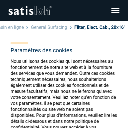
afficher
in en ligne
General Surfacing
Filter, Elect. Cab., 20x16"
cacher la navigation de la page
Français
Paramètres des cookies
English
Magasin de
Nous utilisons des cookies qui sont nécessaires au
Deutsch
consommables
fonctionnement de notre site web et à la fourniture
Ophtalmique
des services que vous demandez. Outre ces cookies
techniquement nécessaires, nous souhaiterions
ophtalmiques
Español
également utiliser des cookies fonctionnels et de
Optique de précision
mesure facultatifs, mais nous ne le ferons qu'avec
汉语
votre consentement. Veuillez noter qu'en fonction de
vos paramètres, il se peut que certaines
Qui sommes-nous ?
Enregistrez-vous ou connectez-vous pour
fonctionnalités du site web ne soient pas
disponibles. Pour plus d'informations, veuillez lire les
accéder à vos comptes et découvrir notre
détails ci-dessous et dans notre politique de
large gamme de consommables ophtalmiques
Carrière
confidentialité. Vous pouvez accéder à vos