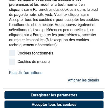
Store
préférences et les modifier à tout moment en
cliquant sur « Paramètres des cookies » dans le pied
Ressources
S'enregistrer
Login
de page de notre site web. Veuillez cliquer sur «
Accepter tous les cookies » pour accepter les cookies
fonctionnels et de mesure. Vous pouvez également
Contact
sélectionner ici vos préférences personnelles et, en
cliquant sur « Enregistrer les paramètres », accepter
ou rejeter les cookies (à l'exception des cookies
techniquement nécessaires).
Filter, Elect. Cab., 20x16"
Cookies fonctionnels
Art. No. 90055690
Cookies de mesure
Unit of measure : Piece
Plus d'informations
Afficher les détails
Shop now
Enregistrer les paramètres
Accepter tous les cookies