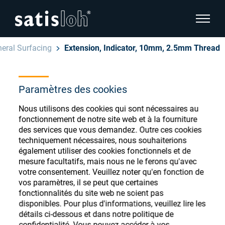
afficher
eral Surfacing
Extension, Indicator, 10mm, 2.5mm Thread
cacher la navigation de la page
Français
Paramètres des cookies
English
Magasin de
Nous utilisons des cookies qui sont nécessaires au
Deutsch
consommables
fonctionnement de notre site web et à la fourniture
Ophtalmique
des services que vous demandez. Outre ces cookies
ophtalmiques
Español
techniquement nécessaires, nous souhaiterions
également utiliser des cookies fonctionnels et de
Optique de précision
mesure facultatifs, mais nous ne le ferons qu'avec
汉语
votre consentement. Veuillez noter qu'en fonction de
vos paramètres, il se peut que certaines
Qui sommes-nous ?
Enregistrez-vous ou connectez-vous pour
fonctionnalités du site web ne soient pas
accéder à vos comptes et découvrir notre
disponibles. Pour plus d'informations, veuillez lire les
détails ci-dessous et dans notre politique de
large gamme de consommables ophtalmiques
Carrière
confidentialité. Vous pouvez accéder à vos