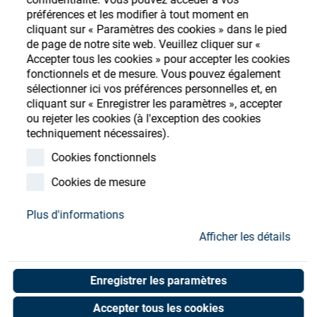
Store
préférences et les modifier à tout moment en
cliquant sur « Paramètres des cookies » dans le pied
Ressources
S'enregistrer
Login
de page de notre site web. Veuillez cliquer sur «
Accepter tous les cookies » pour accepter les cookies
fonctionnels et de mesure. Vous pouvez également
Contact
sélectionner ici vos préférences personnelles et, en
cliquant sur « Enregistrer les paramètres », accepter
ou rejeter les cookies (à l'exception des cookies
techniquement nécessaires).
Extension, Indicator,
Cookies fonctionnels
10mm, 2.5mm Thread
Cookies de mesure
Art. No. 05004526
Plus d'informations
Unit of measure : Piece
Afficher les détails
Enregistrer les paramètres
Shop now
Accepter tous les cookies