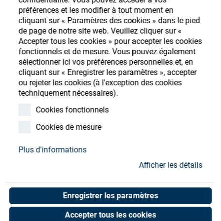
Store
préférences et les modifier à tout moment en
cliquant sur « Paramètres des cookies » dans le pied
Ressources
S'enregistrer
Login
de page de notre site web. Veuillez cliquer sur «
Accepter tous les cookies » pour accepter les cookies
fonctionnels et de mesure. Vous pouvez également
Contact
sélectionner ici vos préférences personnelles et, en
cliquant sur « Enregistrer les paramètres », accepter
ou rejeter les cookies (à l'exception des cookies
techniquement nécessaires).
Pump for ES-4 140L sys,
Cookies fonctionnels
1.27kW, 400v
Cookies de mesure
Art. No. 20060682
Plus d'informations
Unit of measure : Piece
Afficher les détails
Enregistrer les paramètres
Shop now
Accepter tous les cookies