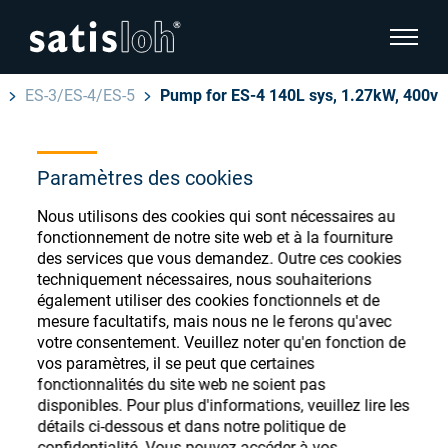
afficher
ES-3/ES-4/ES-5
Pump for ES-4 140L sys, 1.27kW, 400v
cacher la navigation de la page
Français
Paramètres des cookies
English
Magasin de
Nous utilisons des cookies qui sont nécessaires au
Deutsch
consommables
fonctionnement de notre site web et à la fourniture
Ophtalmique
des services que vous demandez. Outre ces cookies
ophtalmiques
Español
techniquement nécessaires, nous souhaiterions
également utiliser des cookies fonctionnels et de
Optique de précision
mesure facultatifs, mais nous ne le ferons qu'avec
汉语
votre consentement. Veuillez noter qu'en fonction de
vos paramètres, il se peut que certaines
Qui sommes-nous ?
Enregistrez-vous ou connectez-vous pour
fonctionnalités du site web ne soient pas
accéder à vos comptes et découvrir notre
disponibles. Pour plus d'informations, veuillez lire les
détails ci-dessous et dans notre politique de
large gamme de consommables ophtalmiques
Carrière
confidentialité. Vous pouvez accéder à vos