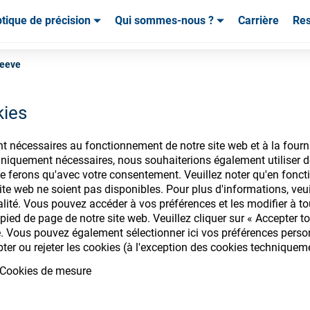
tique de précision
Qui sommes-nous ?
Carrière
Re
mables & Outils
mables & Outils
Service & Assistance
Service & Assistance
Témoignages de cl
leeve
kies
nt nécessaires au fonctionnement de notre site web et à la fourn
nsommables ophtalm
iquement nécessaires, nous souhaiterions également utiliser d
e ferons qu'avec votre consentement. Veuillez noter qu'en foncti
te web ne soient pas disponibles. Pour plus d'informations, veuill
alité. Vous pouvez accéder à vos préférences et les modifier à t
ied de page de notre site web. Veuillez cliquer sur « Accepter to
. Vous pouvez également sélectionner ici vos préférences personn
ectez-vous pour accéder à vos comptes
pter ou rejeter les cookies (à l'exception des cookies techniquem
gamme de consommables ophtalmique
Cookies de mesure