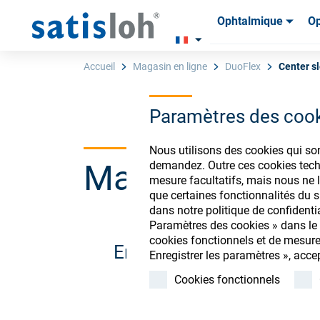
Ophtalmique
Op
Produits
Produits
Consom
Consom
Accueil
Magasin en ligne
DuoFlex
Center s
Paramètres des coo
Français
Nous utilisons des cookies qui so
Magasin de co
demandez. Outre ces cookies techn
Ophtalmique
mesure facultatifs, mais nous ne l
que certaines fonctionnalités du si
dans notre politique de confidenti
Optique de précision
Paramètres des cookies » dans le p
cookies fonctionnels et de mesure
Enregistrez-vous ou conn
Enregistrer les paramètres », acce
Qui sommes-nous ?
Cookies fonctionnels
Carrière