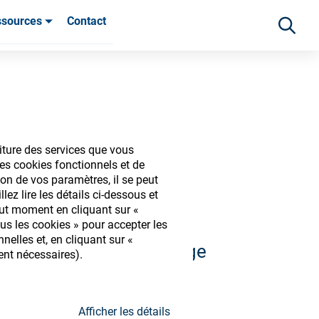
ssources
Contact
ients
iture des services que vous
iques
es cookies fonctionnels et de
on de vos paramètres, il se peut
ez lire les détails ci-dessous et
out moment en cliquant sur «
us les cookies » pour accepter les
elles et, en cliquant sur «
 et découvrir notre large
ent nécessaires).
s
Afficher les détails