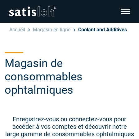
afficher
Accueil
Magasin en ligne
Coolant and Additives
cacher la navigation de la page
Français
English
Magasin de
Deutsch
consommables
Ophtalmique
ophtalmiques
Español
Optique de précision
汉语
Qui sommes-nous ?
Enregistrez-vous ou connectez-vous pour
accéder à vos comptes et découvrir notre
large gamme de consommables ophtalmiques
Carrière