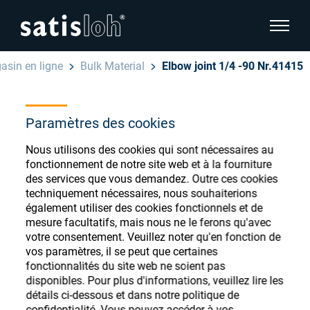
afficher
asin en ligne
Bulk Material
Elbow joint 1/4 -90 Nr.41415
cacher la navigation de la page
Français
Paramètres des cookies
English
Magasin de
Nous utilisons des cookies qui sont nécessaires au
Deutsch
consommables
fonctionnement de notre site web et à la fourniture
Ophtalmique
des services que vous demandez. Outre ces cookies
ophtalmiques
Español
techniquement nécessaires, nous souhaiterions
également utiliser des cookies fonctionnels et de
Optique de précision
mesure facultatifs, mais nous ne le ferons qu'avec
汉语
votre consentement. Veuillez noter qu'en fonction de
vos paramètres, il se peut que certaines
Qui sommes-nous ?
Enregistrez-vous ou connectez-vous pour
fonctionnalités du site web ne soient pas
accéder à vos comptes et découvrir notre
disponibles. Pour plus d'informations, veuillez lire les
détails ci-dessous et dans notre politique de
large gamme de consommables ophtalmiques
Carrière
confidentialité. Vous pouvez accéder à vos