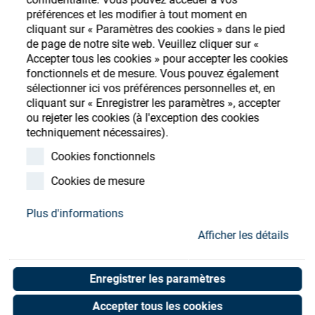
Store
préférences et les modifier à tout moment en
cliquant sur « Paramètres des cookies » dans le pied
Ressources
S'enregistrer
Login
de page de notre site web. Veuillez cliquer sur «
Accepter tous les cookies » pour accepter les cookies
fonctionnels et de mesure. Vous pouvez également
Contact
sélectionner ici vos préférences personnelles et, en
cliquant sur « Enregistrer les paramètres », accepter
ou rejeter les cookies (à l'exception des cookies
techniquement nécessaires).
Elbow joint 1/4 -90
Cookies fonctionnels
Nr.41415
Cookies de mesure
Art. No. 55000056
Plus d'informations
Unit of measure : Piece
Afficher les détails
Enregistrer les paramètres
Shop now
Accepter tous les cookies