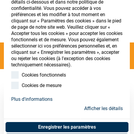
détails ci-dessous et dans notre politique de
Store
confidentialité. Vous pouvez accéder à vos
préférences et les modifier à tout moment en
Ressources
S'enregistrer
Login
cliquant sur « Paramètres des cookies » dans le pied
de page de notre site web. Veuillez cliquer sur «
Accepter tous les cookies » pour accepter les cookies
Contact
fonctionnels et de mesure. Vous pouvez également
sélectionner ici vos préférences personnelles et, en
cliquant sur « Enregistrer les paramètres », accepter
Categories
ou rejeter les cookies (à l'exception des cookies
techniquement nécessaires).
Cookies fonctionnels
Box Coater 1200 DLF / DLX
(5 results)
Cookies de mesure
Plus d'informations
1200DLX-2 Box Coater (CE) Luxottica
Afficher les détails
Art. No. 01053288
Unit of measure : Piece
Enregistrer les paramètres