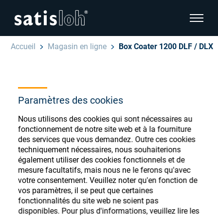
afficher
Accueil
Magasin en ligne
Box Coater 1200 DLF / DLX
cacher la navigation de la page
Français
English
Magasin de
Paramètres des cookies
Deutsch
consommables
Ophtalmique
Nous utilisons des cookies qui sont nécessaires au
fonctionnement de notre site web et à la fourniture
ophtalmiques
Español
des services que vous demandez. Outre ces cookies
Optique de précision
techniquement nécessaires, nous souhaiterions
également utiliser des cookies fonctionnels et de
汉语
mesure facultatifs, mais nous ne le ferons qu'avec
Qui sommes-nous ?
votre consentement. Veuillez noter qu'en fonction de
Enregistrez-vous ou connectez-vous pour
vos paramètres, il se peut que certaines
accéder à vos comptes et découvrir notre
fonctionnalités du site web ne soient pas
large gamme de consommables ophtalmiques
disponibles. Pour plus d'informations, veuillez lire les
Carrière