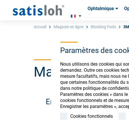
Ophtalmique
Op
Produits
Produits
Consom
Consom
Accueil
Magasin en ligne
Blocking Pads
3M
Paramètres des coo
Français
Nous utilisons des cookies qui so
Magasin de co
Ophtalmique
demandez. Outre ces cookies techn
mesure facultatifs, mais nous ne l
que certaines fonctionnalités du si
Optique de précision
dans notre politique de confidenti
Paramètres des cookies » dans le p
Enregistrez-vous ou conn
cookies fonctionnels et de mesure
Qui sommes-nous ?
Enregistrer les paramètres », acce
Cookies fonctionnels
Carrière