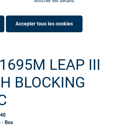
Afficher les détails
Accepter tous les cookies
1695M LEAP III
SH BLOCKING
C
540
 : Box