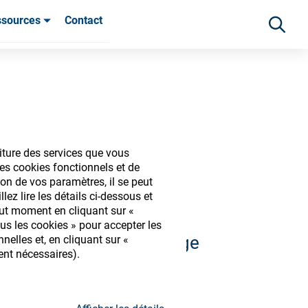
ssources
Contact
ients
iture des services que vous
iques
es cookies fonctionnels et de
on de vos paramètres, il se peut
ez lire les détails ci-dessous et
out moment en cliquant sur «
us les cookies » pour accepter les
 et découvrir notre large
elles et, en cliquant sur «
ent nécessaires).
s