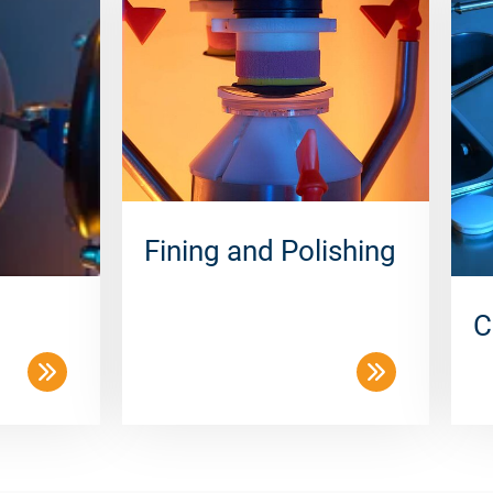
Fining and Polishing
C