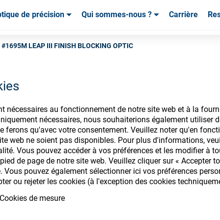
tique de précision
Qui sommes-nous ?
Carrière
Re
mables & Outils
mables & Outils
Service & Assistance
Service & Assistance
Témoignages de cl
 #1695M LEAP III FINISH BLOCKING OPTIC
kies
nt nécessaires au fonctionnement de notre site web et à la fourn
nsommables ophtalm
iquement nécessaires, nous souhaiterions également utiliser d
e ferons qu'avec votre consentement. Veuillez noter qu'en foncti
te web ne soient pas disponibles. Pour plus d'informations, veuill
alité. Vous pouvez accéder à vos préférences et les modifier à t
ied de page de notre site web. Veuillez cliquer sur « Accepter to
ectez-vous pour accéder à vos comptes
. Vous pouvez également sélectionner ici vos préférences personn
pter ou rejeter les cookies (à l'exception des cookies techniquem
gamme de consommables ophtalmique
Cookies de mesure