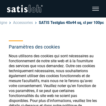
afficher
igne
Accessories
SATIS Testglas 40x44 sq, cl per 100pc
cacher la navigation de la page
Français
English
Magasin de
Paramètres des cookies
Deutsch
consommables
Nous utilisons des cookies qui sont nécessaires au
Ophtalmique
fonctionnement de notre site web et à la fourniture
des services que vous demandez. Outre ces cookies
ophtalmiques
Español
techniquement nécessaires, nous souhaiterions
Optique de précision
également utiliser des cookies fonctionnels et de
汉语
mesure facultatifs, mais nous ne le ferons qu'avec
votre consentement. Veuillez noter qu'en fonction de
Qui sommes-nous ?
Enregistrez-vous ou connectez-vous pour
vos paramètres, il se peut que certaines
fonctionnalités du site web ne soient pas
accéder à vos comptes et découvrir notre
disponibles. Pour plus d'informations, veuillez lire les
large gamme de consommables ophtalmiques
Carrière
détails ci-dessous et dans notre politique de