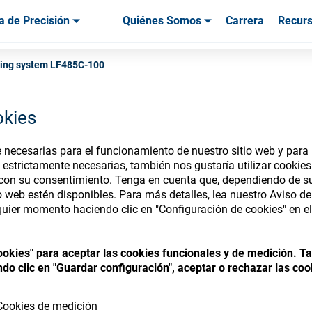
a de Precisión
Quiénes Somos
Carrera
Recur
os & Herramientas
os & Herramientas
Servicio & Asistencia
Servicios & Asistencia
Testimonios de
ing system LF485C-100
okies
necesarias para el funcionamiento de nuestro sitio web y para p
nsumables Store
 estrictamente necesarias, también nos gustaría utilizar cookie
 con su consentimiento. Tenga en cuenta que, dependiendo de su
io web estén disponibles. Para más detalles, lea nuestro Aviso d
uier momento haciendo clic en "Configuración de cookies" en el 
 access your accounts and explore our w
cookies" para aceptar las cookies funcionales y de medición. 
consumables
do clic en "Guardar configuración", aceptar o rechazar las coo
Cookies de medición