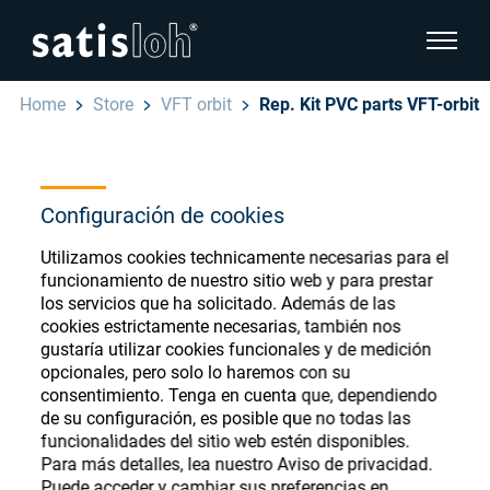
show pa
Home
Store
VFT orbit
Rep. Kit PVC parts VFT-orbit
hide page navigation
Español
English
Ophthalmic Consumables
Configuración de cookies
Deutsch
Store
Utilizamos cookies technicamente necesarias para el
Oftálmica
funcionamiento de nuestro sitio web y para prestar
los servicios que ha solicitado. Además de las
汉语
cookies estrictamente necesarias, también nos
Óptica de Precisión
gustaría utilizar cookies funcionales y de medición
Français
Register or Sign-in to access your accounts
opcionales, pero solo lo haremos con su
consentimiento. Tenga en cuenta que, dependiendo
and explore our wide range of ophthalmic
Quiénes Somos
de su configuración, es posible que no todas las
consumables
funcionalidades del sitio web estén disponibles.
Para más detalles, lea nuestro Aviso de privacidad.
Carrera
Puede acceder y cambiar sus preferencias en