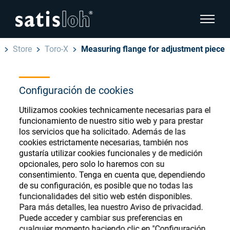
show pa
Store
Toro-X
Measuring flange for adjustment piece
hide page navigation
Español
Configuración de cookies
English
Ophthalmic Consumables
Utilizamos cookies technicamente necesarias para el
Deutsch
Store
funcionamiento de nuestro sitio web y para prestar
Oftálmica
los servicios que ha solicitado. Además de las
cookies estrictamente necesarias, también nos
汉语
gustaría utilizar cookies funcionales y de medición
Óptica de Precisión
opcionales, pero solo lo haremos con su
Français
Register or Sign-in to access your accounts
consentimiento. Tenga en cuenta que, dependiendo
de su configuración, es posible que no todas las
and explore our wide range of ophthalmic
Quiénes Somos
funcionalidades del sitio web estén disponibles.
consumables
Para más detalles, lea nuestro Aviso de privacidad.
Puede acceder y cambiar sus preferencias en
Carrera
cualquier momento haciendo clic en "Configuración