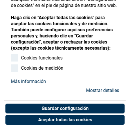
Store
Register
Sign-In
de cookies" en el pie de página de nuestro sitio web.
Recursos
Haga clic en "Aceptar todas las cookies" para
aceptar las cookies funcionales y de medición.
También puede configurar aquí sus preferencias
Contacto
personales y, haciendo clic en "Guardar
configuración", aceptar o rechazar las cookies
Measuring flange for
(excepto las cookies técnicamente necesarias):
adjustment piece
Cookies funcionales
Cookies de medición
Art. No. 05055994
Unit of measure : Piece
Más información
Mostrar detalles
Shop now
Guardar configuración
Aceptar todas las cookies