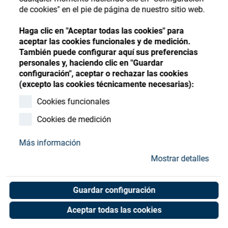
Store
Register
Sign-In
de cookies" en el pie de página de nuestro sitio web.
Recursos
Haga clic en "Aceptar todas las cookies" para
aceptar las cookies funcionales y de medición.
También puede configurar aquí sus preferencias
Contacto
personales y, haciendo clic en "Guardar
configuración", aceptar o rechazar las cookies
Extension complete
(excepto las cookies técnicamente necesarias):
supported
Cookies funcionales
Cookies de medición
Art. No. 02054424
Unit of measure : Piece
Más información
Mostrar detalles
Shop now
Guardar configuración
Aceptar todas las cookies