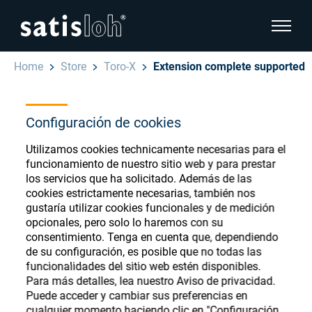
show pa
Home
Store
Toro-X
Extension complete supported
hide page navigation
Español
Configuración de cookies
English
Ophthalmic Consumables
Utilizamos cookies technicamente necesarias para el
Deutsch
Store
funcionamiento de nuestro sitio web y para prestar
Oftálmica
los servicios que ha solicitado. Además de las
cookies estrictamente necesarias, también nos
汉语
gustaría utilizar cookies funcionales y de medición
Óptica de Precisión
opcionales, pero solo lo haremos con su
Français
Register or Sign-in to access your accounts
consentimiento. Tenga en cuenta que, dependiendo
de su configuración, es posible que no todas las
and explore our wide range of ophthalmic
Quiénes Somos
funcionalidades del sitio web estén disponibles.
consumables
Para más detalles, lea nuestro Aviso de privacidad.
Puede acceder y cambiar sus preferencias en
Carrera
cualquier momento haciendo clic en "Configuración