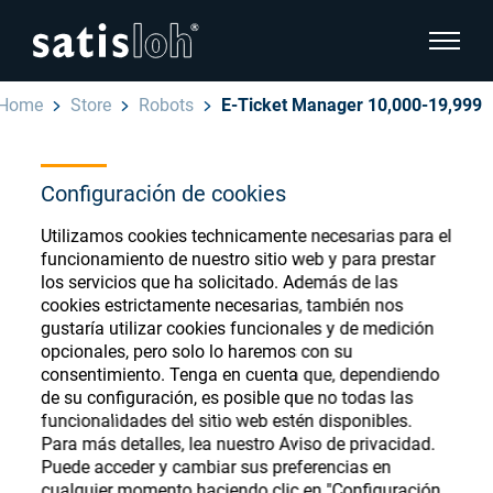
show pa
Home
Store
Robots
E-Ticket Manager 10,000-19,999
hide page navigation
Español
Configuración de cookies
English
Ophthalmic Consumables
Utilizamos cookies technicamente necesarias para el
Deutsch
Store
funcionamiento de nuestro sitio web y para prestar
Oftálmica
los servicios que ha solicitado. Además de las
cookies estrictamente necesarias, también nos
汉语
gustaría utilizar cookies funcionales y de medición
Óptica de Precisión
opcionales, pero solo lo haremos con su
Français
Register or Sign-in to access your accounts
consentimiento. Tenga en cuenta que, dependiendo
de su configuración, es posible que no todas las
and explore our wide range of ophthalmic
Quiénes Somos
funcionalidades del sitio web estén disponibles.
consumables
Para más detalles, lea nuestro Aviso de privacidad.
Puede acceder y cambiar sus preferencias en
Carrera
cualquier momento haciendo clic en "Configuración