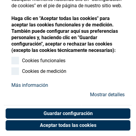
Store
Register
Sign-In
de cookies" en el pie de página de nuestro sitio web.
Recursos
Haga clic en "Aceptar todas las cookies" para
aceptar las cookies funcionales y de medición.
También puede configurar aquí sus preferencias
Contacto
personales y, haciendo clic en "Guardar
configuración", aceptar o rechazar las cookies
E-Ticket Manager 10,000-
(excepto las cookies técnicamente necesarias):
19,999
Cookies funcionales
Cookies de medición
Art. No. 03000572
Unit of measure : Piece
Más información
Mostrar detalles
Shop now
Guardar configuración
Aceptar todas las cookies