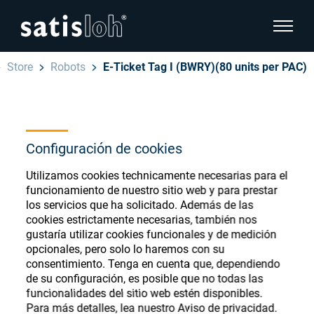
show pa
Store
Robots
E-Ticket Tag I (BWRY)(80 units per PAC)
hide page navigation
Español
English
Ophthalmic Consumables
Configuración de cookies
Deutsch
Store
Oftálmica
Utilizamos cookies technicamente necesarias para el
funcionamiento de nuestro sitio web y para prestar
汉语
los servicios que ha solicitado. Además de las
Óptica de Precisión
cookies estrictamente necesarias, también nos
Français
gustaría utilizar cookies funcionales y de medición
Register or Sign-in to access your accounts
opcionales, pero solo lo haremos con su
and explore our wide range of ophthalmic
Quiénes Somos
consentimiento. Tenga en cuenta que, dependiendo
consumables
de su configuración, es posible que no todas las
funcionalidades del sitio web estén disponibles.
Carrera
Para más detalles, lea nuestro Aviso de privacidad.