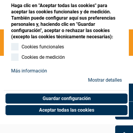
Store
Register
Sign-In
Haga clic en "Aceptar todas las cookies" para
aceptar las cookies funcionales y de medición.
Recursos
También puede configurar aquí sus preferencias
personales y, haciendo clic en "Guardar
configuración", aceptar o rechazar las cookies
Contacto
(excepto las cookies técnicamente necesarias):
Categories
Cookies funcionales
Cookies de medición
P;polishing;SPS 55
(0 results)
Más información
Mostrar detalles
Guardar configuración
Aceptar todas las cookies