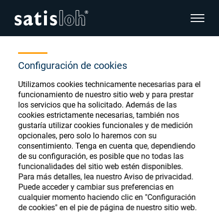
show pa
Home
Store
P;polishing;SPS 55
hide page navigation
Configuración de cookies
Español
Utilizamos cookies technicamente necesarias para el
English
Ophthalmic Consumables
funcionamiento de nuestro sitio web y para prestar
los servicios que ha solicitado. Además de las
Deutsch
Store
cookies estrictamente necesarias, también nos
Oftálmica
gustaría utilizar cookies funcionales y de medición
opcionales, pero solo lo haremos con su
汉语
consentimiento. Tenga en cuenta que, dependiendo
Óptica de Precisión
de su configuración, es posible que no todas las
Français
Register or Sign-in to access your accounts
funcionalidades del sitio web estén disponibles.
Para más detalles, lea nuestro Aviso de privacidad.
and explore our wide range of ophthalmic
Quiénes Somos
Puede acceder y cambiar sus preferencias en
consumables
cualquier momento haciendo clic en "Configuración
de cookies" en el pie de página de nuestro sitio web.
Carrera