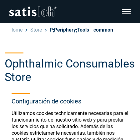
show pa
Home
Store
P;Periphery;Tools - common
hide page navigation
Español
English
Ophthalmic Consumables
Deutsch
Store
Oftálmica
汉语
Óptica de Precisión
Configuración de cookies
Français
Register or Sign-in to access your accounts
Utilizamos cookies technicamente necesarias para el
and explore our wide range of ophthalmic
Quiénes Somos
funcionamiento de nuestro sitio web y para prestar
consumables
los servicios que ha solicitado. Además de las
cookies estrictamente necesarias, también nos
Carrera
gustaría utilizar cookies funcionales y de medición