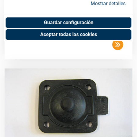
Mostrar detalles
Membrane DA15 DI12 - single
Guardar configuración
Art. No. 05007919
Aceptar todas las cookies
Unit of measure : Piece