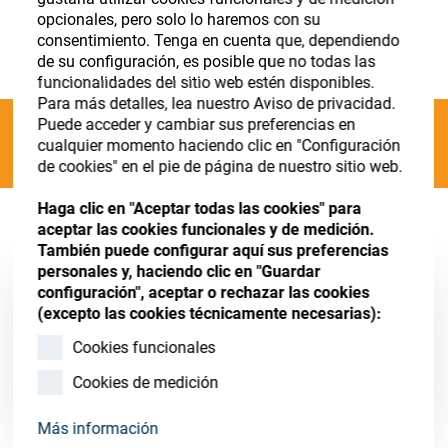
Store
Register
Sign-In
opcionales, pero solo lo haremos con su
consentimiento. Tenga en cuenta que, dependiendo
Recursos
de su configuración, es posible que no todas las
funcionalidades del sitio web estén disponibles.
Para más detalles, lea nuestro Aviso de privacidad.
Contacto
Puede acceder y cambiar sus preferencias en
Categories
cualquier momento haciendo clic en "Configuración
de cookies" en el pie de página de nuestro sitio web.
Haga clic en "Aceptar todas las cookies" para
P;Periphery;Tools - common
(11 results)
aceptar las cookies funcionales y de medición.
También puede configurar aquí sus preferencias
personales y, haciendo clic en "Guardar
configuración", aceptar o rechazar las cookies
Diaphragm
(excepto las cookies técnicamente necesarias):
Art. No. 05018304
Cookies funcionales
Unit of measure : Piece
Cookies de medición
Más información