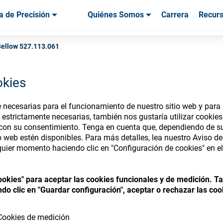
a de Precisión
Quiénes Somos
Carrera
Recur
os & Herramientas
os & Herramientas
Servicio & Asistencia
Servicios & Asistencia
Testimonios de
ellow 527.113.061
okies
necesarias para el funcionamiento de nuestro sitio web y para p
nsumables Store
 estrictamente necesarias, también nos gustaría utilizar cookie
 con su consentimiento. Tenga en cuenta que, dependiendo de su
io web estén disponibles. Para más detalles, lea nuestro Aviso d
uier momento haciendo clic en "Configuración de cookies" en el 
 access your accounts and explore our w
cookies" para aceptar las cookies funcionales y de medición. 
consumables
do clic en "Guardar configuración", aceptar o rechazar las coo
Cookies de medición