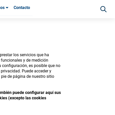
sos
Contacto
 clientes
restar los servicios que ha
s funcionales y de medición
 configuración, es posible que no
e privacidad. Puede acceder y
pie de página de nuestro sitio
ide range of ophthalmic
También puede configurar aquí sus
kies (excepto las cookies