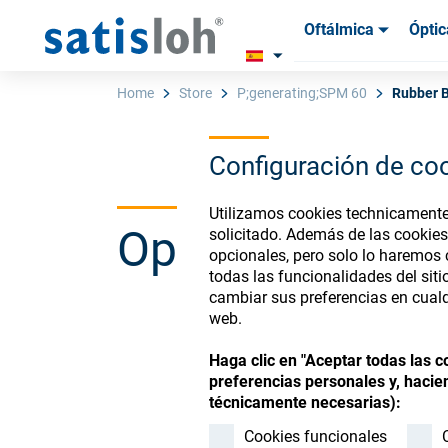
Oftálmica
Óptic
Productos
Productos
Insum
Insum
Home
Store
P;generating;SPM 60
Rubber B
Configuración de co
Español
Utilizamos cookies technicamente 
Ophthalmic Co
solicitado. Además de las cookies
Oftálmica
opcionales, pero solo lo haremos
todas las funcionalidades del sit
cambiar sus preferencias en cualq
Óptica de Precisión
web.
Register or Sign-in to
Haga clic en "Aceptar todas las 
Quiénes Somos
preferencias personales y, hacien
técnicamente necesarias):
Carrera
Cookies funcionales