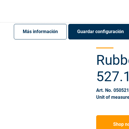
Register
Sign-In
Más información
Guardar configuración
Rubb
527.
Art. No. 05052
Unit of measure
Shop n