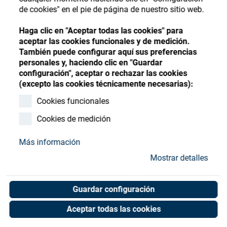
Store
Register
Sign-In
de cookies" en el pie de página de nuestro sitio web.
Recursos
Haga clic en "Aceptar todas las cookies" para
aceptar las cookies funcionales y de medición.
También puede configurar aquí sus preferencias
Contacto
personales y, haciendo clic en "Guardar
configuración", aceptar o rechazar las cookies
Satis QUV Irradiance
(excepto las cookies técnicamente necesarias):
Smart Sensor, UV
Cookies funcionales
Cookies de medición
Art. No. 02076130
Unit of measure : Piece
Más información
Mostrar detalles
Shop now
Guardar configuración
Aceptar todas las cookies