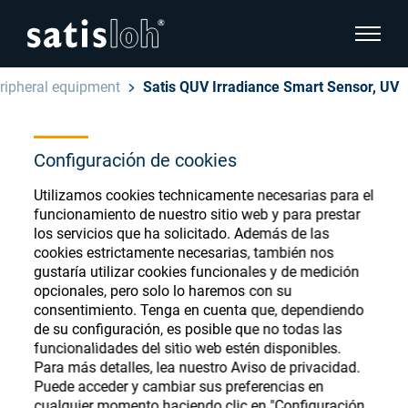
show pa
ripheral equipment
Satis QUV Irradiance Smart Sensor, UV
hide page navigation
Español
Configuración de cookies
English
Ophthalmic Consumables
Utilizamos cookies technicamente necesarias para el
Deutsch
Store
funcionamiento de nuestro sitio web y para prestar
Oftálmica
los servicios que ha solicitado. Además de las
cookies estrictamente necesarias, también nos
汉语
gustaría utilizar cookies funcionales y de medición
Óptica de Precisión
opcionales, pero solo lo haremos con su
Français
Register or Sign-in to access your accounts
consentimiento. Tenga en cuenta que, dependiendo
de su configuración, es posible que no todas las
and explore our wide range of ophthalmic
Quiénes Somos
funcionalidades del sitio web estén disponibles.
consumables
Para más detalles, lea nuestro Aviso de privacidad.
Puede acceder y cambiar sus preferencias en
Carrera
cualquier momento haciendo clic en "Configuración