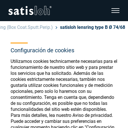
show pa
ing (Box Coat.Sputt.Perip.)
satisloh lensring type B Ø 74/68
hide page navigation
Español
Configuración de cookies
English
Ophthalmic Consumables
Utilizamos cookies technicamente necesarias para el
Deutsch
Store
funcionamiento de nuestro sitio web y para prestar
Oftálmica
los servicios que ha solicitado. Además de las
cookies estrictamente necesarias, también nos
汉语
gustaría utilizar cookies funcionales y de medición
Óptica de Precisión
opcionales, pero solo lo haremos con su
Français
Register or Sign-in to access your accounts
consentimiento. Tenga en cuenta que, dependiendo
de su configuración, es posible que no todas las
and explore our wide range of ophthalmic
Quiénes Somos
funcionalidades del sitio web estén disponibles.
consumables
Para más detalles, lea nuestro Aviso de privacidad.
Puede acceder y cambiar sus preferencias en
Carrera
cualquier momento haciendo clic en "Configuración