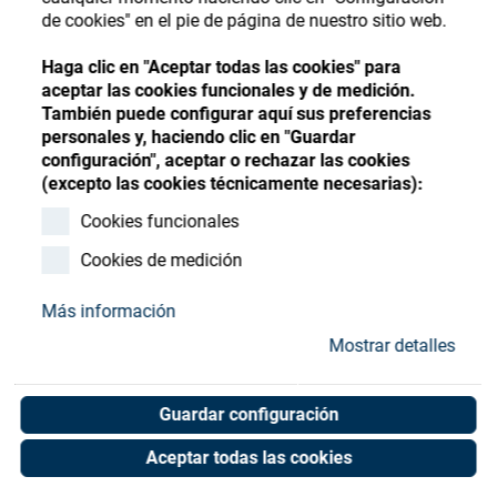
Store
Register
Sign-In
de cookies" en el pie de página de nuestro sitio web.
Recursos
Haga clic en "Aceptar todas las cookies" para
aceptar las cookies funcionales y de medición.
También puede configurar aquí sus preferencias
Contacto
personales y, haciendo clic en "Guardar
configuración", aceptar o rechazar las cookies
satisloh lensring type B Ø
(excepto las cookies técnicamente necesarias):
74/68
Cookies funcionales
Cookies de medición
Art. No. 05050354
Unit of measure : Piece
Más información
Mostrar detalles
Shop now
Guardar configuración
Aceptar todas las cookies