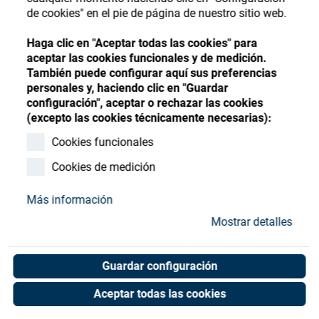
Store
Register
Sign-In
de cookies" en el pie de página de nuestro sitio web.
Recursos
Haga clic en "Aceptar todas las cookies" para
aceptar las cookies funcionales y de medición.
También puede configurar aquí sus preferencias
Contacto
personales y, haciendo clic en "Guardar
configuración", aceptar o rechazar las cookies
SATIS Spheric Sector
(excepto las cookies técnicamente necesarias):
15xØ83 MC380
Cookies funcionales
Cookies de medición
Art. No. 02902397
Unit of measure : Piece
Más información
Mostrar detalles
Shop now
Guardar configuración
Aceptar todas las cookies