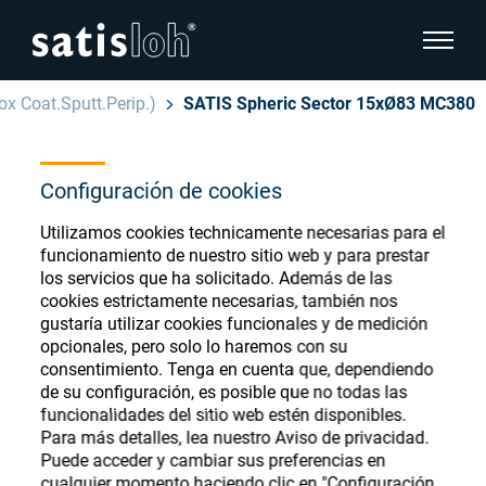
show pa
ox Coat.Sputt.Perip.)
SATIS Spheric Sector 15xØ83 MC380
hide page navigation
Español
Configuración de cookies
English
Ophthalmic Consumables
Utilizamos cookies technicamente necesarias para el
Deutsch
Store
funcionamiento de nuestro sitio web y para prestar
Oftálmica
los servicios que ha solicitado. Además de las
cookies estrictamente necesarias, también nos
汉语
gustaría utilizar cookies funcionales y de medición
Óptica de Precisión
opcionales, pero solo lo haremos con su
Français
Register or Sign-in to access your accounts
consentimiento. Tenga en cuenta que, dependiendo
de su configuración, es posible que no todas las
and explore our wide range of ophthalmic
Quiénes Somos
funcionalidades del sitio web estén disponibles.
consumables
Para más detalles, lea nuestro Aviso de privacidad.
Puede acceder y cambiar sus preferencias en
Carrera
cualquier momento haciendo clic en "Configuración