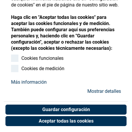
Store
Register
Sign-In
de cookies" en el pie de página de nuestro sitio web.
Recursos
Haga clic en "Aceptar todas las cookies" para
aceptar las cookies funcionales y de medición.
También puede configurar aquí sus preferencias
Contacto
personales y, haciendo clic en "Guardar
configuración", aceptar o rechazar las cookies
SATIS Profibus Coupler
(excepto las cookies técnicamente necesarias):
Cookies funcionales
Art. No. 20903650
Unit of measure : Piece
Cookies de medición
Más información
Mostrar detalles
Shop now
Guardar configuración
Aceptar todas las cookies