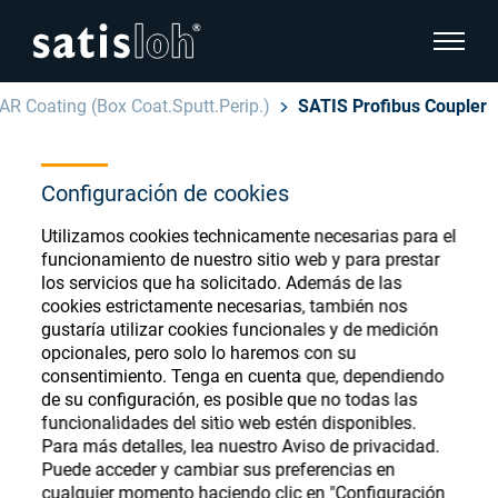
show pa
;AR Coating (Box Coat.Sputt.Perip.)
SATIS Profibus Coupler
hide page navigation
Configuración de cookies
Español
English
Ophthalmic Consumables
Utilizamos cookies technicamente necesarias para el
Deutsch
funcionamiento de nuestro sitio web y para prestar
Store
Oftálmica
los servicios que ha solicitado. Además de las
cookies estrictamente necesarias, también nos
汉语
gustaría utilizar cookies funcionales y de medición
Óptica de Precisión
opcionales, pero solo lo haremos con su
Français
consentimiento. Tenga en cuenta que, dependiendo
Register or Sign-in to access your accounts
de su configuración, es posible que no todas las
and explore our wide range of ophthalmic
Quiénes Somos
funcionalidades del sitio web estén disponibles.
consumables
Para más detalles, lea nuestro Aviso de privacidad.
Puede acceder y cambiar sus preferencias en
Carrera
cualquier momento haciendo clic en "Configuración